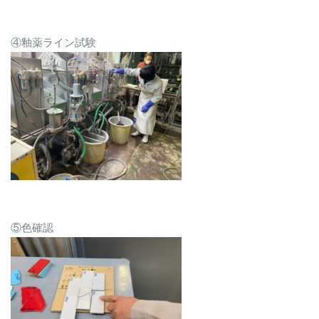
④釉薬ライン試験
⑤色確認