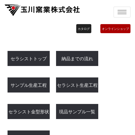
Toggle
navigatio
カタログ
オンラインショップ
セラシストトップ
納品までの流れ
サンプル生産工程
セラシスト生産工程
セラシスト金型形状
現品サンプル一覧