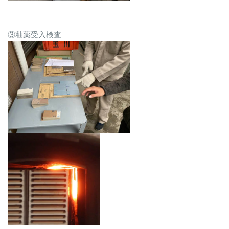
③釉薬受入検査