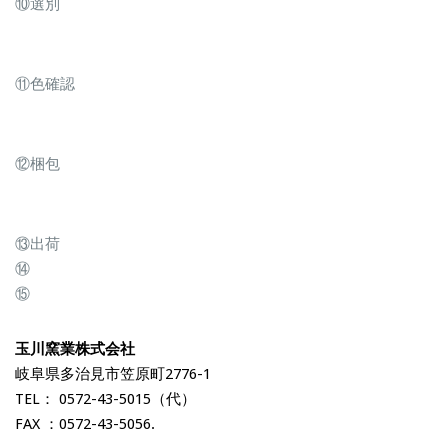
⑩選別
⑪色確認
⑫梱包
⑬出荷
⑭
⑮
玉川窯業株式会社
岐阜県多治見市笠原町2776-1
TEL： 0572-43-5015（代）
FAX ：0572-43-5056.