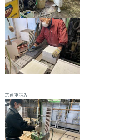
⑦台車詰み